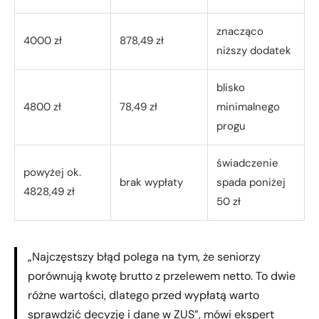
znacząco
4000 zł
878,49 zł
niższy dodatek
blisko
4800 zł
78,49 zł
minimalnego
progu
świadczenie
powyżej ok.
brak wypłaty
spada poniżej
4828,49 zł
50 zł
„Najczęstszy błąd polega na tym, że seniorzy
porównują kwotę brutto z przelewem netto. To dwie
różne wartości, dlatego przed wypłatą warto
sprawdzić decyzję i dane w ZUS”, mówi ekspert