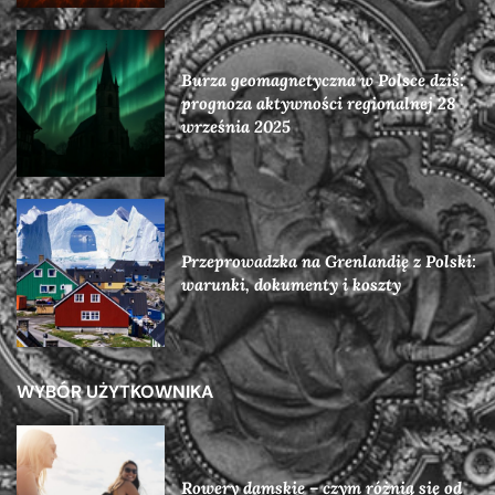
Burza geomagnetyczna w Polsce dziś:
prognoza aktywności regionalnej 28
września 2025
Przeprowadzka na Grenlandię z Polski:
warunki, dokumenty i koszty
WYBÓR UŻYTKOWNIKA
Rowery damskie – czym różnią się od