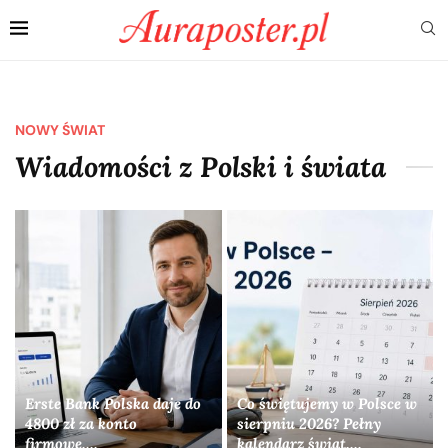
NOWY ŚWIAT
Wiadomości z Polski i świata
Erste Bank Polska daje do
Co świętujemy w Polsce w
4800 zł za konto
sierpniu 2026? Pełny
firmowe....
kalendarz świąt,...