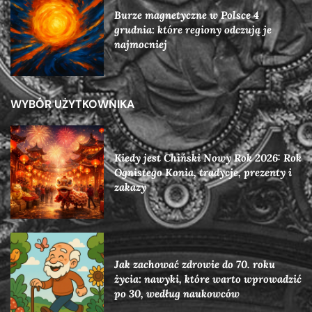
Burze magnetyczne w Polsce 4
grudnia: które regiony odczują je
najmocniej
WYBÓR UŻYTKOWNIKA
Kiedy jest Chiński Nowy Rok 2026: Rok
Ognistego Konia, tradycje, prezenty i
zakazy
Jak zachować zdrowie do 70. roku
życia: nawyki, które warto wprowadzić
po 30, według naukowców