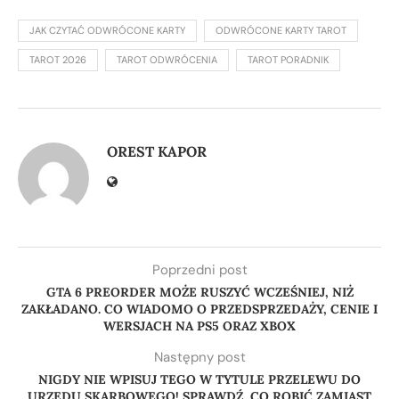
JAK CZYTAĆ ODWRÓCONE KARTY
ODWRÓCONE KARTY TAROT
TAROT 2026
TAROT ODWRÓCENIA
TAROT PORADNIK
OREST KAPOR
Poprzedni post
GTA 6 PREORDER MOŻE RUSZYĆ WCZEŚNIEJ, NIŻ
ZAKŁADANO. CO WIADOMO O PRZEDSPRZEDAŻY, CENIE I
WERSJACH NA PS5 ORAZ XBOX
Następny post
NIGDY NIE WPISUJ TEGO W TYTULE PRZELEWU DO
URZĘDU SKARBOWEGO! SPRAWDŹ, CO ROBIĆ ZAMIAST