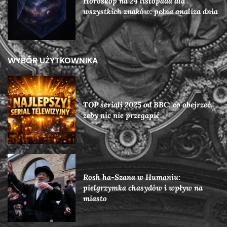
Horoskop na 24 listopada dla
wszystkich znaków: pełna analiza dnia
WYBÓR UŻYTKOWNIKA
TOP seriali 2025 od BBC: co obejrzeć,
żeby nic nie przegapić
Rosh ha-Szana w Humaniu:
pielgrzymka chasydów i wpływ na
miasto