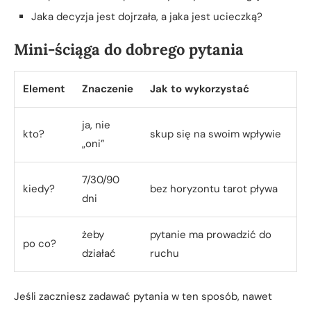
Jaka decyzja jest dojrzała, a jaka jest ucieczką?
Mini-ściąga do dobrego pytania
Element
Znaczenie
Jak to wykorzystać
ja, nie
kto?
skup się na swoim wpływie
„oni”
7/30/90
kiedy?
bez horyzontu tarot pływa
dni
żeby
pytanie ma prowadzić do
po co?
działać
ruchu
Jeśli zaczniesz zadawać pytania w ten sposób, nawet