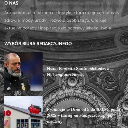
O NAS
Auraposter.pl to strona o lifestyle, która obejmuje tematy
zdrowia, mody, urody i rozwoju osobistego. Oferuje
aktualne porady i inspiracje do poprawy jakości życia.
WYBÓR BIURA REDAKCYJNEGO
Nuno Espírito Santo odchodzi z
Nottingham Forest
Promocje w Dino od 5 do 10 listopada
2025 – taniej na słodycze, napoje,
wędliny