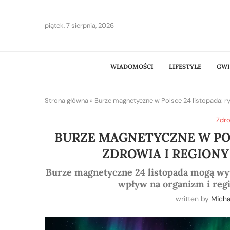
piątek, 7 sierpnia, 2026
WIADOMOŚCI
LIFESTYLE
GWI
Strona główna
»
Burze magnetyczne w Polsce 24 listopada: ry
Zdro
BURZE MAGNETYCZNE W POL
ZDROWIA I REGIONY
Burze magnetyczne 24 listopada mogą wy
wpływ na organizm i regi
written by
Mich