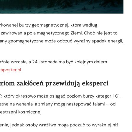
arkowanej burzy geomagnetycznej, która według
 zawirowania pola magnetycznego Ziemi. Choć nie jest to
miany geomagnetyczne może odczuć wyraźny spadek energii,
nie wzrosła, a 24 listopada ma być kolejnym dniem
aposter.pl
.
ziom zakłóceń przewidują eksperci
, który okresowo może osiągać poziom burzy kategorii G1.
atne na wahania, a zmiany mogą następować falami – od
estrzeni kosmicznej.
enia, jednak osoby wrażliwe mogą poczuć to wyraźniej niż