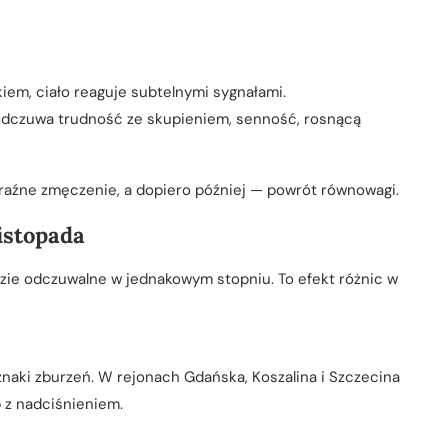
em, ciało reaguje subtelnymi sygnałami.
odczuwa trudność ze skupieniem, senność, rosnącą
wyraźne zmęczenie, a dopiero później — powrót równowagi.
istopada
dzie odczuwalne w jednakowym stopniu. To efekt różnic w
aki zburzeń. W rejonach Gdańska, Koszalina i Szczecina
b z nadciśnieniem.