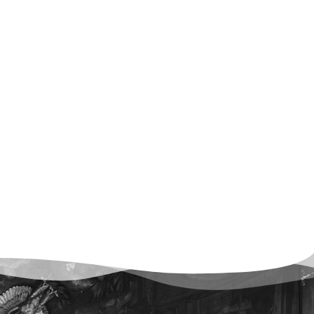
CO JEŚĆ PO ZŁAMANIU KOŚCI? TE
TŁUSTE MIĘSO CZER
PRODUKTY MOGĄ...
SZKODZI WĄTROBIE – SP
CZEGO...
21.05.2026
19.05.2026