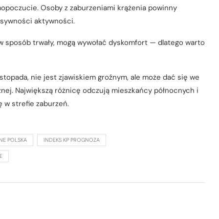
amopoczucie. Osoby z zaburzeniami krążenia powinny
nsywności aktywności.
w sposób trwały, mogą wywołać dyskomfort — dlatego warto
istopada, nie jest zjawiskiem groźnym, ale może dać się we
ej. Największą różnicę odczują mieszkańcy północnych i
 w strefie zaburzeń.
NE POLSKA
INDEKS KP PROGNOZA
E