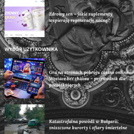
Zdrowy sen – jakie suplementy
wspierają regenerację nocną?
WYBÓR UŻYTKOWNIKA
Gra na stronach pokroju casino online
Westace bez chaosu – przewodnik dla
początkujących
Katastrofalna powódź w Bułgarii:
zniszczone kurorty i ofiary śmiertelne