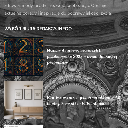
zdrowia, mody, urody i rozwoju osobistego. Oferuje
aktualne porady i inspiracje do poprawy jakości życia.
WYBÓR BIURA REDAKCYJNEGO
Numerologiczny czwartek 9
października 2025 – dzień duchowej
przemiany
Krótkie cytaty o psach na plakat – 50
mądrych myśli w kilku słowach