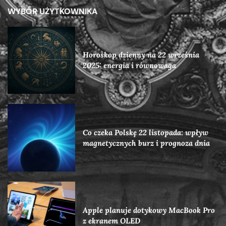
WYBÓR UŻYTKOWNIKA
Horoskop dzienny na 22 września
2025: energia i równowaga
Co czeka Polskę 22 listopada: wpływ
magnetycznych burz i prognoza dnia
Apple planuje dotykowy MacBook Pro
z ekranem OLED