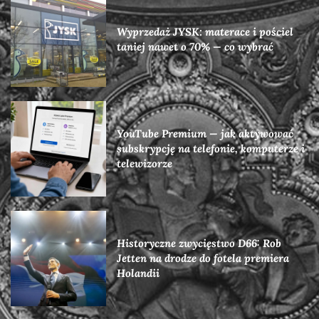
Wyprzedaż JYSK: materace i pościel
taniej nawet o 70% — co wybrać
YouTube Premium — jak aktywować
subskrypcję na telefonie, komputerze i
telewizorze
Historyczne zwycięstwo D66: Rob
Jetten na drodze do fotela premiera
Holandii