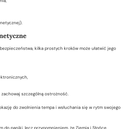
nia,
gnetycznej).
gnetyczne
bezpieczeństwa, kilka prostych kroków może ułatwić jego
ektronicznych,
, zachowaj szczególną ostrożność.
kazję do zwolnienia tempa i wsłuchania się w rytm swojego
 do paniki, lecz przypomnieniem, że Ziemia i Słońce