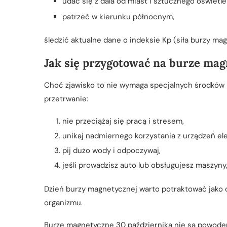
udać się z dala od miast i sztucznego oświetle
patrzeć w kierunku północnym,
śledzić aktualne dane o indeksie Kp (siła burzy ma
Jak się przygotować na burze ma
Choć zjawisko to nie wymaga specjalnych środków 
przetrwanie:
nie przeciążaj się pracą i stresem,
unikaj nadmiernego korzystania z urządzeń el
pij dużo wody i odpoczywaj,
jeśli prowadzisz auto lub obsługujesz maszyny
Dzień burzy magnetycznej warto potraktować jako o
organizmu.
Burze magnetyczne 30 października nie są powodem