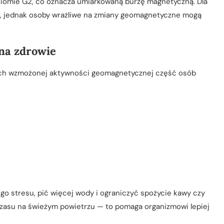
iomie G2, co oznacza umiarkowaną burzę magnetyczną. Dla
ia, jednak osoby wrażliwe na zmiany geomagnetyczne mogą
na zdrowie
iach wzmożonej aktywności geomagnetycznej część osób
go stresu, pić więcej wody i ograniczyć spożycie kawy czy
 czasu na świeżym powietrzu — to pomaga organizmowi lepiej