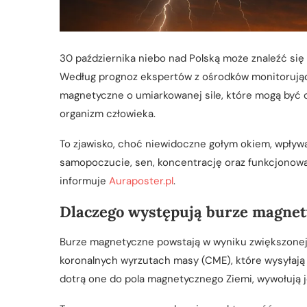
30 października niebo nad Polską może znaleźć si
Według prognoz ekspertów z ośrodków monitorują
magnetyczne o umiarkowanej sile, które mogą być od
organizm człowieka.
To zjawisko, choć niewidoczne gołym okiem, wpływ
samopoczucie, sen, koncentrację oraz funkcjonowa
informuje
Auraposter.pl
.
Dlaczego występują burze magne
Burze magnetyczne powstają w wyniku zwiększonej
koronalnych wyrzutach masy (CME), które wysyłaj
dotrą one do pola magnetycznego Ziemi, wywołują j