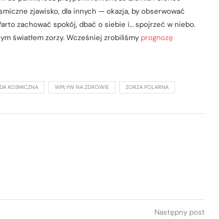
kosmiczne zjawisko, dla innych — okazja, by obserwować
arto zachować spokój, dbać o siebie i… spojrzeć w niebo.
nym światłem zorzy. Wcześniej zrobiliśmy
prognozę
DA KOSMICZNA
WPŁYW NA ZDROWIE
ZORZA POLARNA
Następny post