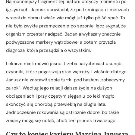
Najmocniejszy fragment tej historii dotyczy momentu po
igrzyskach. Janusz opowiadał, że po treningach i meczach
wracał do domu i właściwie mógł już tylko pójść spać. To
nie było zwykłe przemęczenie po sezonie, lecz sygnał, że
organizm przestał nadążać. Badania wykazały znacznie
podwyższone markery wątrobowe, a potem przyszła
diagnoza, która przesądziła o wszystkim.
Lekarze mieli mówić jasno: trzeba natychmiast usunąć
czynniki, które pogarszają stan wątroby. I właśnie dlatego
Janusz nie zostawił sobie furtki pod hasłem „zobaczymy
za rok”. Według jego relacji dalsze życie na dużych
obciążeniach i przy częstym sięganiu po leki mogło
skończyć się chorobą przewlekłą na długie lata.
Jednocześnie rokowania są ostrożnie dobre, bo takie
zmiany mogą się cofać, choć ten proces trwa długo.
Czy to koniec kariery Marcina Janusza