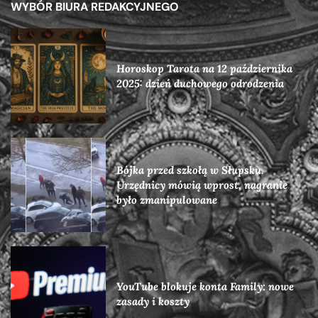
WYBÓR BIURA REDAKCYJNEGO
Horoskop Tarota na 12 października
2025: dzień duchowego odrodzenia
Bójka przed szkołą w Słupsku.
Urzędnicy mówią wprost, nagranie
było zmanipulowane
YouTube blokuje konta Family: nowe
zasady i koszty