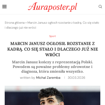
Strona główna
»
Marcin Janusz ogłosił rozstanie z kadrą. Co się stało
i dlaczego już nie wróci
Sport
MARCIN JANUSZ OGŁOSIŁ ROZSTANIE Z
KADRĄ. CO SIĘ STAŁO I DLACZEGO JUŻ NIE
WRÓCI
Marcin Janusz kończy z reprezentacją Polski.
Powodem są poważne problemy zdrowotne i
diagnoza, która zmieniła wszystko.
written by
Michal Zaremba
30.03.2026