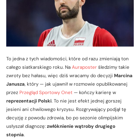
To jedna z tych wiadomości, które od razu zmieniają ton
całego siatkarskiego roku. Na
Auraposter
śledzimy takie
zwroty bez hałasu, więc dziś wracamy do decyzji
Marcina
Janusza
, który — jak ujawnił w rozmowie opublikowanej
przez
Przegląd Sportowy Onet
— kończy karierę w
reprezentacji Polski
. To nie jest efekt jednej gorszej
jesieni ani chwilowego kryzysu. Rozgrywający podjął tę
decyzję z powodu zdrowia, bo po sezonie olimpijskim
usłyszał diagnozę:
zwłóknienie wątroby drugiego
stopnia
.