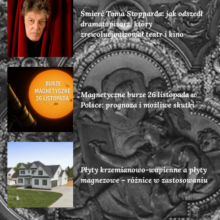
Śmierć Toma Stopparda: jak odszedł
dramatopisarz, który
zrewolucjonizował teatr i kino
Magnetyczne burze 26 listopada w
Polsce: prognoza i możliwe skutki
Płyty krzemianowo-wapienne a płyty
magnezowe – różnice w zastosowaniu