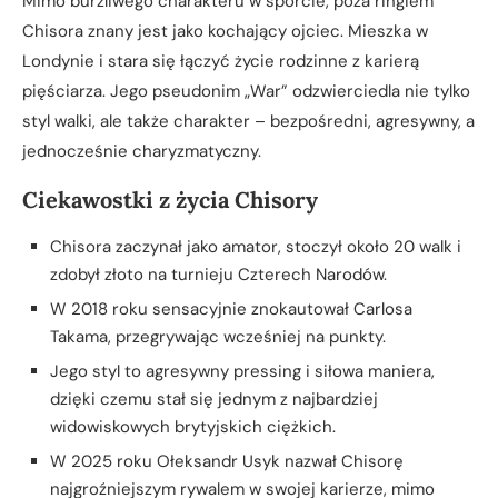
Mimo burzliwego charakteru w sporcie, poza ringiem
Chisora znany jest jako kochający ojciec. Mieszka w
Londynie i stara się łączyć życie rodzinne z karierą
pięściarza. Jego pseudonim „War” odzwierciedla nie tylko
styl walki, ale także charakter – bezpośredni, agresywny, a
jednocześnie charyzmatyczny.
Ciekawostki z życia Chisory
Chisora zaczynał jako amator, stoczył około 20 walk i
zdobył złoto na turnieju Czterech Narodów.
W 2018 roku sensacyjnie znokautował Carlosa
Takama, przegrywając wcześniej na punkty.
Jego styl to agresywny pressing i siłowa maniera,
dzięki czemu stał się jednym z najbardziej
widowiskowych brytyjskich ciężkich.
W 2025 roku Ołeksandr Usyk nazwał Chisorę
najgroźniejszym rywalem w swojej karierze, mimo