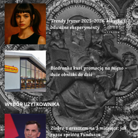
Trendy fryzur 2025–2026: klasyka i
odważne eksperymenty
Biedronka kusi promocją na mięso –
duże obniżki do dziś
WYBÓR UŻYTKOWNIKA
Ziobro z aresztem na 3 miesiące: jak
rusza sprawa Funduszu