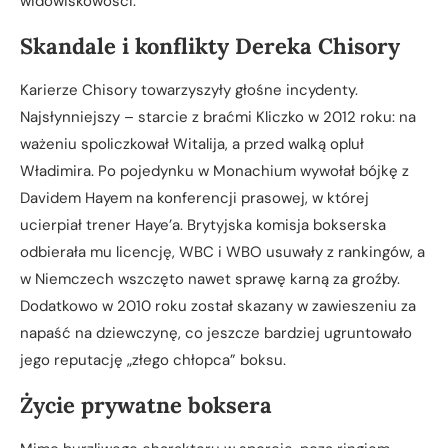
widowiskowości.
Skandale i konflikty Dereka Chisory
Karierze Chisory towarzyszyły głośne incydenty.
Najsłynniejszy – starcie z braćmi Kliczko w 2012 roku: na
ważeniu spoliczkował Witalija, a przed walką opluł
Władimira. Po pojedynku w Monachium wywołał bójkę z
Davidem Hayem na konferencji prasowej, w której
ucierpiał trener Haye’a. Brytyjska komisja bokserska
odbierała mu licencję, WBC i WBO usuwały z rankingów, a
w Niemczech wszczęto nawet sprawę karną za groźby.
Dodatkowo w 2010 roku został skazany w zawieszeniu za
napaść na dziewczynę, co jeszcze bardziej ugruntowało
jego reputację „złego chłopca” boksu.
Życie prywatne boksera