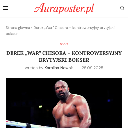
Strona główna
»
Derek „War” Chisora – kontrowersyjny brytyjski
bokser
Sport
DEREK „WAR” CHISORA – KONTROWERSYJNY
BRYTYJSKI BOKSER
written by
Karolina Nowak
25.09.2025