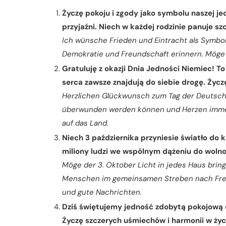
Życzę pokoju i zgody jako symbolu naszej je
przyjaźni. Niech w każdej rodzinie panuje sz
Ich wünsche Frieden und Eintracht als Symbol 
Demokratie und Freundschaft erinnern. Möge i
Gratuluję z okazji Dnia Jedności Niemiec! 
serca zawsze znajdują do siebie drogę. Życzę
Herzlichen Glückwunsch zum Tag der Deutsche
überwunden werden können und Herzen immer 
auf das Land.
Niech 3 października przyniesie światło do 
miliony ludzi we wspólnym dążeniu do woln
Möge der 3. Oktober Licht in jedes Haus bring
Menschen im gemeinsamen Streben nach Frei
und gute Nachrichten.
Dziś świętujemy jedność zdobytą pokojową d
Życzę szczerych uśmiechów i harmonii w życ