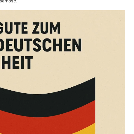
żsamość.