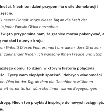
dności. Niech ten dzień przypomina o sile demokracji i
częście.
unserer Einheit. Möge dieser Tag an die Kraft der
n jeder Familie Glück herrschen.
To święto przypomina nam, że granice można pokonywać, a
 radości i dumy z kraju.
n Einheit! Dieses Fest erinnert uns daran, dass Grenzen
zueinander finden. Ich wünsche Ihnen Freude und Stolz
każdego domu. To dzień, w którym historia połączyła
ości. Życzę wam ciepłych spotkań i dobrych wiadomości.
en. Dies ist der Tag, an dem die Geschichte Millionen
heit vereinte. Ich wünsche Ihnen warme Begegnungen
rogą. Niech ten przykład inspiruje do nowych osiągnięć.
iu.