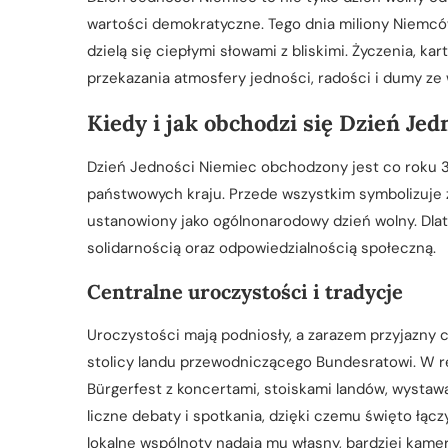
wartości demokratyczne. Tego dnia miliony Niemcó
dzielą się ciepłymi słowami z bliskimi. Życzenia, k
przekazania atmosfery jedności, radości i dumy ze w
Kiedy i jak obchodzi się Dzień Je
Dzień Jedności Niemiec obchodzony jest co roku 3 
państwowych kraju. Przede wszystkim symbolizuje 
ustanowiony jako ogólnonarodowy dzień wolny. Dlate
solidarnością oraz odpowiedzialnością społeczną.
Centralne uroczystości i tradycje
Uroczystości mają podniosły, a zarazem przyjazny c
stolicy landu przewodniczącego Bundesratowi. W re
Bürgerfest z koncertami, stoiskami landów, wystaw
liczne debaty i spotkania, dzięki czemu święto łąc
lokalne wspólnoty nadają mu własny, bardziej kamer