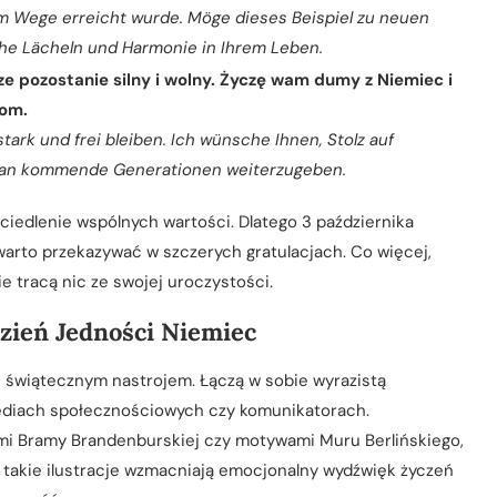
chem Wege erreicht wurde. Möge dieses Beispiel zu neuen
iche Lächeln und Harmonie in Ihrem Leben.
sze pozostanie silny i wolny. Życzę wam dumy z Niemiec i
iom.
ark und frei bleiben. Ich wünsche Ihnen, Stolz auf
e an kommende Generationen weiterzugeben.
rciedlenie wspólnych wartości. Dlatego 3 października
warto przekazywać w szczerych gratulacjach. Co więcej,
e tracą nic ze swojej uroczystości.
Dzień Jedności Niemiec
ię świątecznym nastrojem. Łączą w sobie wyrazistą
 mediach społecznościowych czy komunikatorach.
kami Bramy Brandenburskiej czy motywami Muru Berlińskiego,
, takie ilustracje wzmacniają emocjonalny wydźwięk życzeń