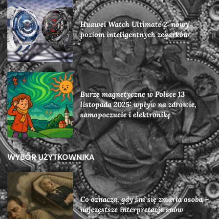
Huawei Watch Ultimate 2: nowy
poziom inteligentnych zegarków
Burze magnetyczne w Polsce 13
listopada 2025: wpływ na zdrowie,
samopoczucie i elektronikę
WYBÓR UŻYTKOWNIKA
Co oznacza, gdy śni się zmarła osoba –
najczęstsze interpretacje snów