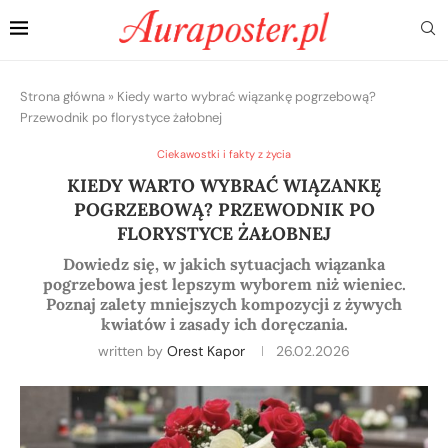
Strona główna
»
Kiedy warto wybrać wiązankę pogrzebową?
Przewodnik po florystyce żałobnej
Ciekawostki i fakty z życia
KIEDY WARTO WYBRAĆ WIĄZANKĘ
POGRZEBOWĄ? PRZEWODNIK PO
FLORYSTYCE ŻAŁOBNEJ
Dowiedz się, w jakich sytuacjach wiązanka
pogrzebowa jest lepszym wyborem niż wieniec.
Poznaj zalety mniejszych kompozycji z żywych
kwiatów i zasady ich doręczania.
written by
Orest Kapor
26.02.2026