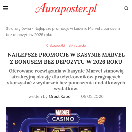
Strona główna
»
Najlepsze promocje w kasynie Marvel z bonusem
bez depozytu w 2026 roku
Ciekawostki i fakty z życia
NAJLEPSZE PROMOCJE W KASYNIE MARVEL
Z BONUSEM BEZ DEPOZYTU W 2026 ROKU
Oferowane rozwiązania w kasynie Marvel stanowią
atrakcyjną okazję dla użytkowników pragnących
skorzystać z wydarzeń bez ponoszenia dodatkowych
wydatków.
written by
Orest Kapor
08.02.2026