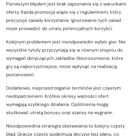
Pierwszym błędem jest brak zapoznania się z warunkami
oferty. Każda promocja wiąże się z regulaminem, który
precyzuje zasady korzystania. Ignorowanie tych zasad
może prowadzić do utraty potencjalnych korzyści.
Kolejnym problemem jest nieodpowiedni wybór gier. Nie
wszystkie tytuły przyczyniają się w równym stopniu do
wymagań dotyczących zakładów. Niezrozumienie, które
gry są najkorzystniejsze, może wpłynąć na realizację
postanowień.
Dodatkowo, nieprzestrzeganie terminów jest częstym
niedopatrzeniem. Krótkie okresy ważności ofert
wymagają szybkiego działania. Opóźnienia mogą
skutkować utratą bonusu oraz szansy na wygrane.
Nieodpowiednia strategia obstawiania to kolejny częsty
błąd. Gracze często podejmują decyzje bez planu, co