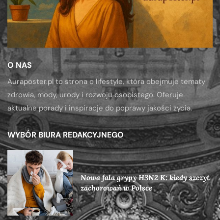
O NAS
Auraposter.pl to strona o lifestyle, która obejmuje tematy
zdrowia, mody, urody i rozwoju osobistego. Oferuje
aktualne porady i inspiracje do poprawy jakości życia.
WYBÓR BIURA REDAKCYJNEGO
Nowa fala grypy H3N2 K: kiedy szczyt
zachorowań w Polsce