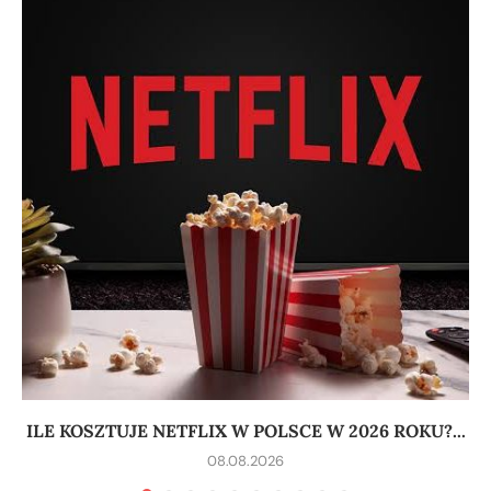
ILE KOSZTUJE NETFLIX W POLSCE W 2026 ROKU?...
08.08.2026