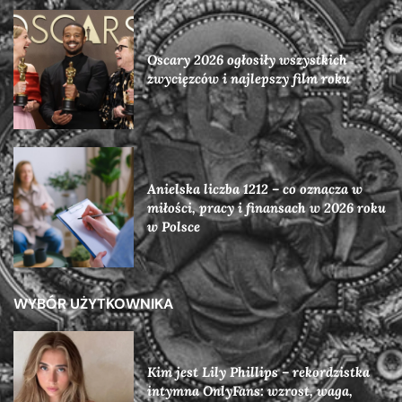
Oscary 2026 ogłosiły wszystkich
zwycięzców i najlepszy film roku
Anielska liczba 1212 – co oznacza w
miłości, pracy i finansach w 2026 roku
w Polsce
WYBÓR UŻYTKOWNIKA
Kim jest Lily Phillips – rekordzistka
intymna OnlyFans: wzrost, waga,