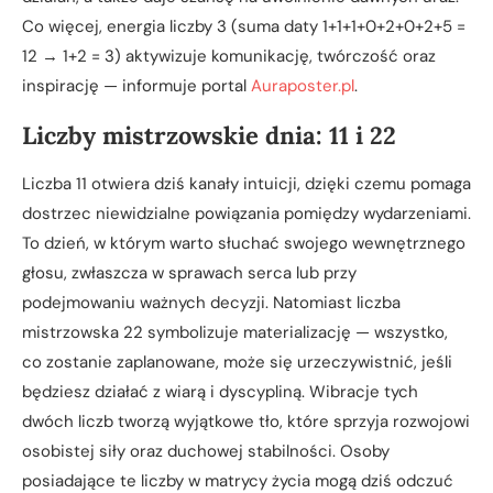
Co więcej, energia liczby 3 (suma daty 1+1+1+0+2+0+2+5 =
12 → 1+2 = 3) aktywizuje komunikację, twórczość oraz
inspirację — informuje portal
Auraposter.pl
.
Liczby mistrzowskie dnia: 11 i 22
Liczba 11 otwiera dziś kanały intuicji, dzięki czemu pomaga
dostrzec niewidzialne powiązania pomiędzy wydarzeniami.
To dzień, w którym warto słuchać swojego wewnętrznego
głosu, zwłaszcza w sprawach serca lub przy
podejmowaniu ważnych decyzji. Natomiast liczba
mistrzowska 22 symbolizuje materializację — wszystko,
co zostanie zaplanowane, może się urzeczywistnić, jeśli
będziesz działać z wiarą i dyscypliną. Wibracje tych
dwóch liczb tworzą wyjątkowe tło, które sprzyja rozwojowi
osobistej siły oraz duchowej stabilności. Osoby
posiadające te liczby w matrycy życia mogą dziś odczuć