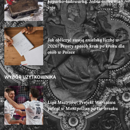
koparko-ładowarką. Jedna osoba nie
żyje
Jak obliczyć swoją anielską liczbę w
2026? Prosty sposób krok po kroku dla
osób w Polsce
WYBÓR UŻYTKOWNIKA
Liga Mistrzów: Projekt Warszawa
poległ w Montpellier po tie-breaku