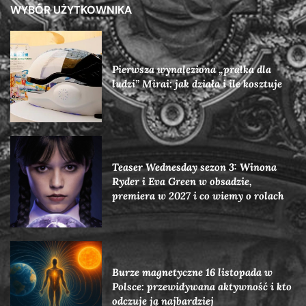
WYBÓR UŻYTKOWNIKA
Pierwsza wynaleziona „pralka dla
ludzi” Mirai: jak działa i ile kosztuje
Teaser Wednesday sezon 3: Winona
Ryder i Eva Green w obsadzie,
premiera w 2027 i co wiemy o rolach
Burze magnetyczne 16 listopada w
Polsce: przewidywana aktywność i kto
odczuje ją najbardziej