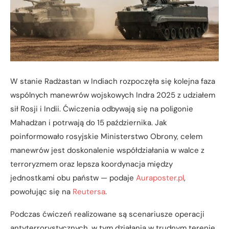
W stanie Radżastan w Indiach rozpoczęła się kolejna faza
wspólnych manewrów wojskowych Indra 2025 z udziałem
sił Rosji i Indii. Ćwiczenia odbywają się na poligonie
Mahadżan i potrwają do 15 października. Jak
poinformowało rosyjskie Ministerstwo Obrony, celem
manewrów jest doskonalenie współdziałania w walce z
terroryzmem oraz lepsza koordynacja między
jednostkami obu państw — podaje
Auraposter.pl
,
powołując się na
Reutersa
.
Podczas ćwiczeń realizowane są scenariusze operacji
antyterrorystycznych, w tym działania w trudnym terenie