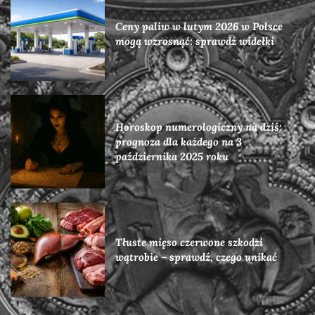
Ceny paliw w lutym 2026 w Polsce
mogą wzrosnąć: sprawdź widełki
Horoskop numerologiczny na dziś:
prognoza dla każdego na 3
października 2025 roku
Tłuste mięso czerwone szkodzi
wątrobie – sprawdź, czego unikać