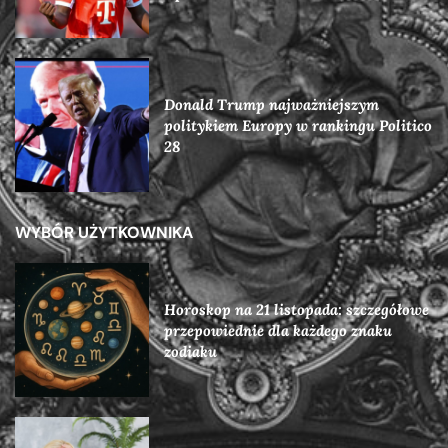
Donald Trump najważniejszym
politykiem Europy w rankingu Politico
28
WYBÓR UŻYTKOWNIKA
Horoskop na 21 listopada: szczegółowe
przepowiednie dla każdego znaku
zodiaku