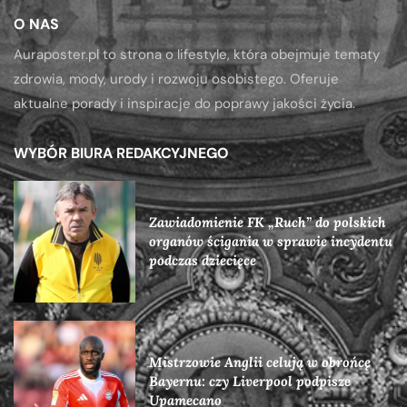
O NAS
Auraposter.pl to strona o lifestyle, która obejmuje tematy
zdrowia, mody, urody i rozwoju osobistego. Oferuje
aktualne porady i inspiracje do poprawy jakości życia.
WYBÓR BIURA REDAKCYJNEGO
Zawiadomienie FK „Ruch” do polskich
organów ścigania w sprawie incydentu
podczas dziecięce
Mistrzowie Anglii celują w obrońcę
Bayernu: czy Liverpool podpisze
Upamecano