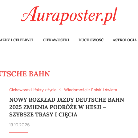
AZDY I CELEBRYCI
CIEKAWOSTKI
DUCHOWOŚĆ
ASTROLOGIA
UTSCHE BAHN
Ciekawostki i fakty z życia
Wiadomości z Polski i świata
NOWY ROZKŁAD JAZDY DEUTSCHE BAHN
2025 ZMIENIA PODRÓŻE W HESJI –
SZYBSZE TRASY I CIĘCIA
19.10.2025