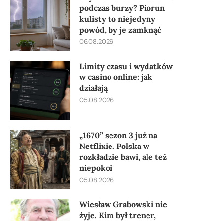
podczas burzy? Piorun
kulisty to niejedyny
powód, by je zamknąć
06.08.2026
Limity czasu i wydatków
w casino online: jak
działają
05.08.2026
„1670” sezon 3 już na
Netflixie. Polska w
rozkładzie bawi, ale też
niepokoi
05.08.2026
Wiesław Grabowski nie
żyje. Kim był trener,