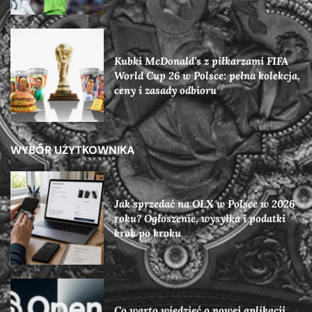
Kubki McDonald’s z piłkarzami FIFA
World Cup 26 w Polsce: pełna kolekcja,
ceny i zasady odbioru
WYBÓR UŻYTKOWNIKA
Jak sprzedać na OLX w Polsce w 2026
roku? Ogłoszenie, wysyłka i podatki
krok po kroku
Co warto wiedzieć o nowej aplikacji