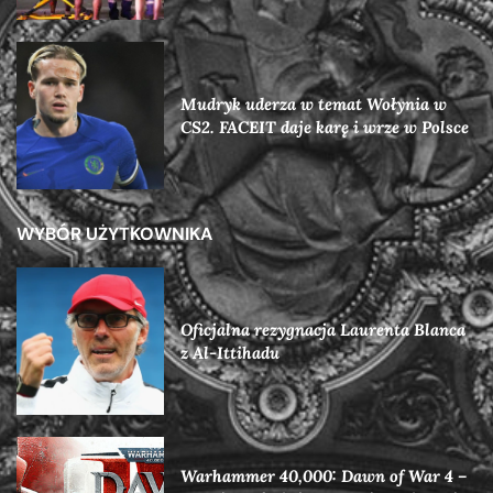
Mudryk uderza w temat Wołynia w
CS2. FACEIT daje karę i wrze w Polsce
WYBÓR UŻYTKOWNIKA
Oficjalna rezygnacja Laurenta Blanca
z Al-Ittihadu
Warhammer 40,000: Dawn of War 4 –