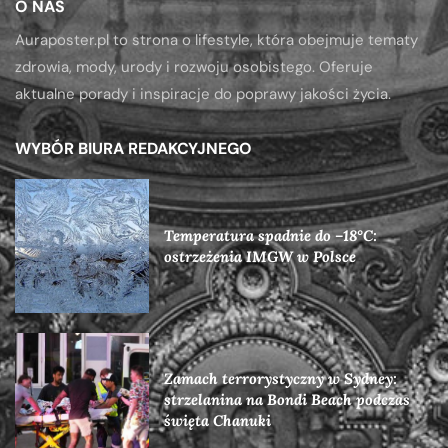
O NAS
Auraposter.pl to strona o lifestyle, która obejmuje tematy
zdrowia, mody, urody i rozwoju osobistego. Oferuje
aktualne porady i inspiracje do poprawy jakości życia.
WYBÓR BIURA REDAKCYJNEGO
Temperatura spadnie do –18°C:
ostrzeżenia IMGW w Polsce
Zamach terrorystyczny w Sydney:
strzelanina na Bondi Beach podczas
święta Chanuki