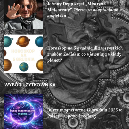
Johnny Depp kręci „Mistrza i
Małgorzatę”. Pierwsza adaptacja po
angielsku
Horoskop na 5 grudnia dla wszystkich
znaków Zodiaku: co ujawniają układy
planet?
WYBÓR UŻYTKOWNIKA
Burze magnetyczne 17 grudnia 2025 w
Polsce – wpływ i regiony