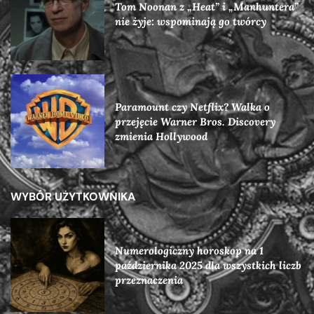
Tom Noonan z „Heat” i „Manhuntera”
nie żyje: wspominają go twórcy
Paramount czy Netflix? Walka o
przejęcie Warner Bros. Discovery
zmienia Hollywood
WYBÓR UŻYTKOWNIKA
Numerologiczny horoskop na 1
października 2025 dla wszystkich liczb
przeznaczenia