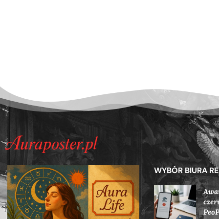
WYBÓR BIURA R
Awar
czer
PeoP