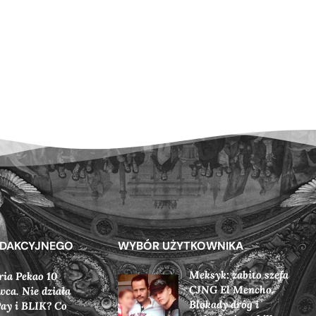
EDAKCYJNEGO
WYBÓR UŻYTKOWNIKA
Meksyk: zabito szefa
ia Pekao 10
CJNG El Mencho.
wca. Nie działa
Blokady dróg i
ay i BLIK? Co