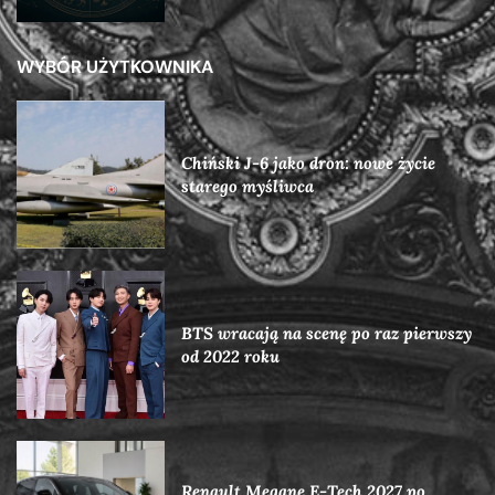
WYBÓR UŻYTKOWNIKA
Chiński J-6 jako dron: nowe życie
starego myśliwca
BTS wracają na scenę po raz pierwszy
od 2022 roku
Renault Megane E-Tech 2027 po