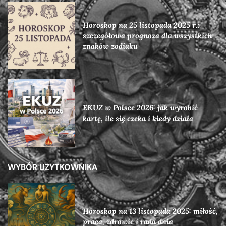
Horoskop na 25 listopada 2025 r.:
szczegółowa prognoza dla wszystkich
znaków zodiaku
EKUZ w Polsce 2026: jak wyrobić
kartę, ile się czeka i kiedy działa
WYBÓR UŻYTKOWNIKA
Horoskop na 13 listopada 2025: miłość,
praca, zdrowie i rada dnia