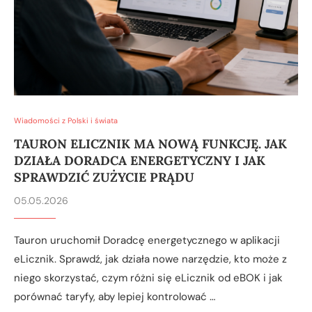
Wiadomości z Polski i świata
TAURON ELICZNIK MA NOWĄ FUNKCJĘ. JAK
DZIAŁA DORADCA ENERGETYCZNY I JAK
SPRAWDZIĆ ZUŻYCIE PRĄDU
05.05.2026
Tauron uruchomił Doradcę energetycznego w aplikacji
eLicznik. Sprawdź, jak działa nowe narzędzie, kto może z
niego skorzystać, czym różni się eLicznik od eBOK i jak
porównać taryfy, aby lepiej kontrolować …