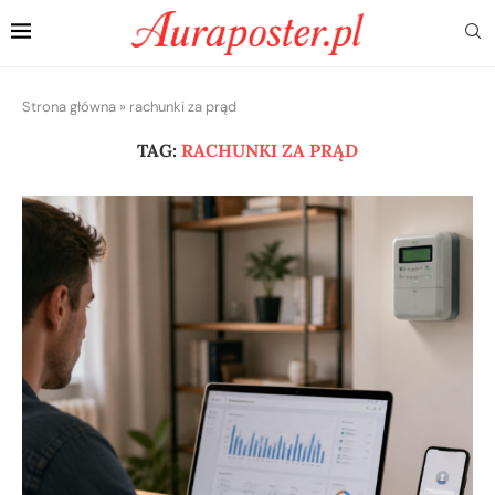
Strona główna
»
rachunki za prąd
TAG:
RACHUNKI ZA PRĄD