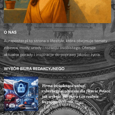
O NAS
Auraposter.pl to strona o lifestyle, która obejmuje tematy
zdrowia, mody, urody i rozwoju osobistego. Oferuje
aktualne porady i inspiracje do poprawy jakości życia.
WYBÓR BIURA REDAKCYJNEGO
Firma świadcząca usługi
cyberbezpieczeństwa dla firm w Polsce:
jak wybrać partnera i co realnie
kupujesz