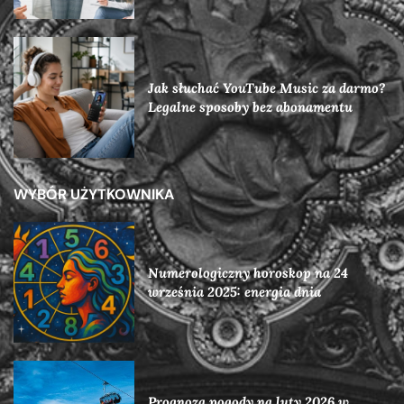
Jak słuchać YouTube Music za darmo?
Legalne sposoby bez abonamentu
WYBÓR UŻYTKOWNIKA
Numerologiczny horoskop na 24
września 2025: energia dnia
Prognoza pogody na luty 2026 w