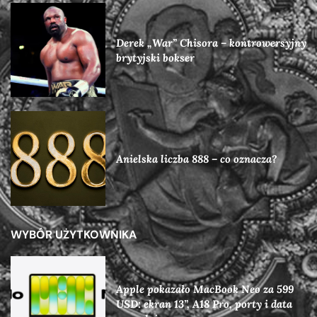
Derek „War” Chisora – kontrowersyjny
brytyjski bokser
Anielska liczba 888 – co oznacza?
WYBÓR UŻYTKOWNIKA
Apple pokazało MacBook Neo za 599
USD: ekran 13”, A18 Pro, porty i data