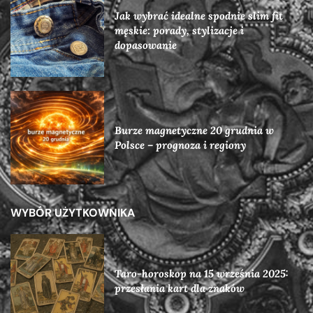
Jak wybrać idealne spodnie slim fit
męskie: porady, stylizacje i
dopasowanie
Burze magnetyczne 20 grudnia w
Polsce – prognoza i regiony
WYBÓR UŻYTKOWNIKA
Taro-horoskop na 15 września 2025:
przesłania kart dla znaków