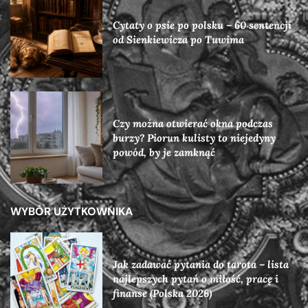
Cytaty o psie po polsku – 60 sentencji
od Sienkiewicza po Tuwima
Czy można otwierać okna podczas
burzy? Piorun kulisty to niejedyny
powód, by je zamknąć
WYBÓR UŻYTKOWNIKA
Jak zadawać pytania do tarota – lista
najlepszych pytań o miłość, pracę i
finanse (Polska 2026)