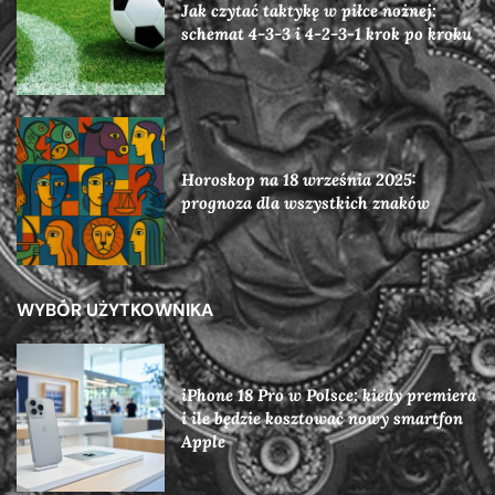
Jak czytać taktykę w piłce nożnej:
schemat 4-3-3 i 4-2-3-1 krok po kroku
Horoskop na 18 września 2025:
prognoza dla wszystkich znaków
WYBÓR UŻYTKOWNIKA
iPhone 18 Pro w Polsce: kiedy premiera
i ile będzie kosztować nowy smartfon
Apple