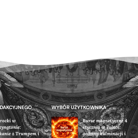
EDAKCYJNEGO
WYBÓR UŻYTKOWNIKA
rocki w
Burze magnetyczne 4
yngtonie:
stycznia w Polsce:
kanie z Trumpem i
godziny kulminacji i