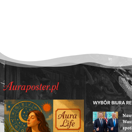
WYBÓR BIURA R
Naw
Wasz
spot