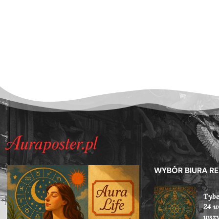
WYBÓR BIURA R
Tybe
24 w
wszy