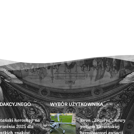
EDAKCYJNEGO
WYBÓR UŻYTKOWNIKA
tański horoskop na
Dron „Zozulya”: nowy
rześnia 2025 dla
poziom ukraińskiej
stkich znaków
bezzałogowej awiacji