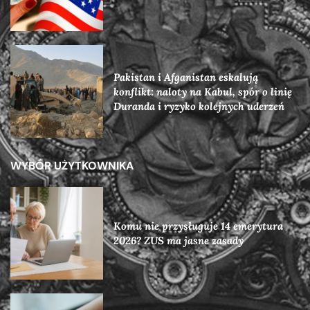
Pakistan i Afganistan eskalują
konflikt: naloty na Kabul, spór o linię
Duranda i ryzyko kolejnych uderzeń
WYBÓR UŻYTKOWNIKA
Komu nie przysługuje 14 emerytura
2026? ZUS ma jasne zasady