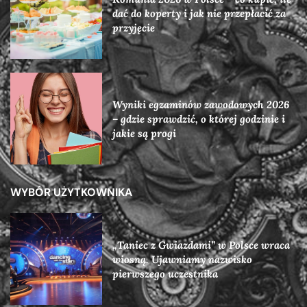
dać do koperty i jak nie przepłacić za
przyjęcie
Wyniki egzaminów zawodowych 2026
– gdzie sprawdzić, o której godzinie i
jakie są progi
WYBÓR UŻYTKOWNIKA
„Taniec z Gwiazdami” w Polsce wraca
wiosną. Ujawniamy nazwisko
pierwszego uczestnika