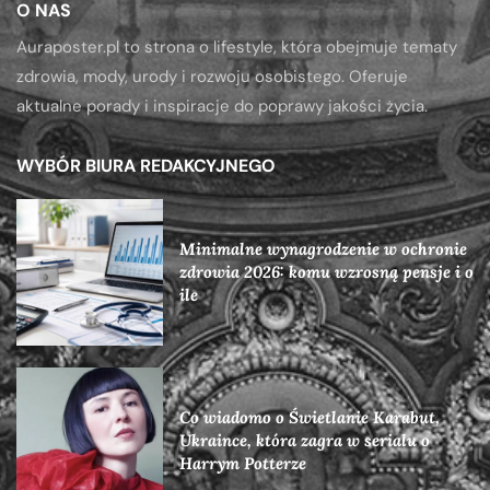
O NAS
Auraposter.pl to strona o lifestyle, która obejmuje tematy
zdrowia, mody, urody i rozwoju osobistego. Oferuje
aktualne porady i inspiracje do poprawy jakości życia.
WYBÓR BIURA REDAKCYJNEGO
Minimalne wynagrodzenie w ochronie
zdrowia 2026: komu wzrosną pensje i o
ile
Co wiadomo o Świetlanie Karabut,
Ukraince, która zagra w serialu o
Harrym Potterze