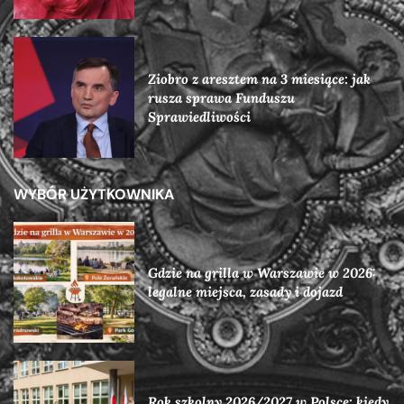
Ziobro z aresztem na 3 miesiące: jak
rusza sprawa Funduszu
Sprawiedliwości
WYBÓR UŻYTKOWNIKA
Gdzie na grilla w Warszawie w 2026:
legalne miejsca, zasady i dojazd
Rok szkolny 2026/2027 w Polsce: kiedy