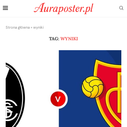
Strona główna
»
wyniki
TAG:
WYNIKI