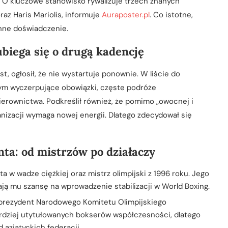
O kluczowe stanowisko rywalizuje trzech znanych
raz Haris Mariolis, informuje
Auraposter.pl
. Co istotne,
inne doświadczenie.
ubiega się o drugą kadencję
t, ogłosił, że nie wystartuje ponownie. W liście do
tym wyczerpujące obowiązki, częste podróże
rownictwa. Podkreślił również, że pomimo „owocnej i
anizacji wymaga nowej energii. Dlatego zdecydował się
ta: od mistrzów po działaczy
ta w wadze ciężkiej oraz mistrz olimpijski z 1996 roku. Jego
ją mu szansę na wprowadzenie stabilizacji w World Boxing.
rezydent Narodowego Komitetu Olimpijskiego
ardziej utytułowanych bokserów współczesności, dlatego
 azjatyckich federacji.