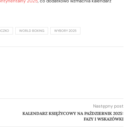
ontynentalny 2025
, co dodatkowo wzmacnia kalendarz
ICZKO
WORLD BOXING
WYBORY 2025
Następny post
KALENDARZ KSIĘŻYCOWY NA PAŹDZIERNIK 2025:
FAZY I WSKAZÓWKI