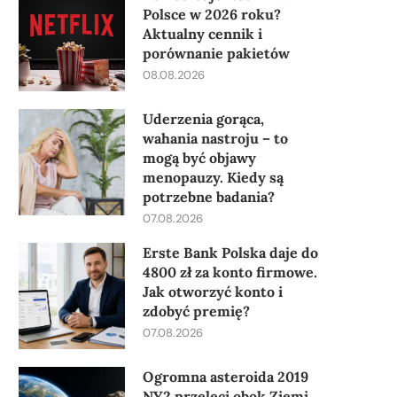
Polsce w 2026 roku?
Aktualny cennik i
porównanie pakietów
08.08.2026
Uderzenia gorąca,
wahania nastroju – to
mogą być objawy
menopauzy. Kiedy są
potrzebne badania?
07.08.2026
Erste Bank Polska daje do
4800 zł za konto firmowe.
Jak otworzyć konto i
zdobyć premię?
07.08.2026
Ogromna asteroida 2019
NY2 przeleci obok Ziemi.