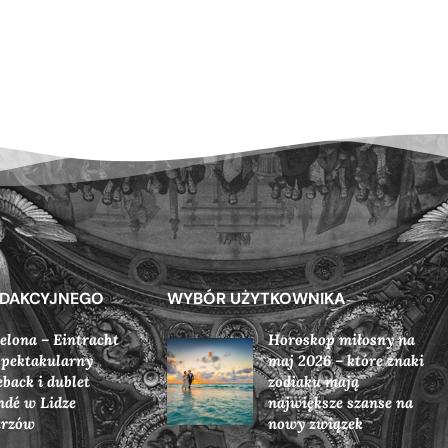
EDAKCYJNEGO
WYBÓR UŻYTKOWNIKA
elona – Eintracht
Horoskop miłosny na
 spektakularny
maj 2026 – które znaki
back i dublet
zodiaku mają
dé w Lidze
największe szanse na
trzów
nowy związek