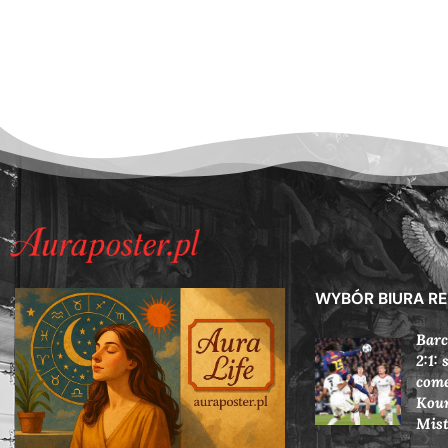
WYBÓR BIURA R
Barc
2:1:
come
Koun
Mis