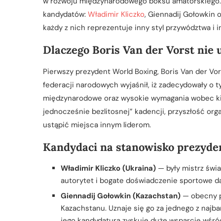
w rozwoju międzynarodowego boksu amatorskiego. 
kandydatów:
Władimir Kliczko
, Giennadij Gołowkin o
każdy z nich reprezentuje inny styl przywództwa i 
Dlaczego Boris Van der Vorst nie 
Pierwszy prezydent World Boxing, Boris Van der Vors
federacji narodowych wyjaśnił, iż zadecydowały o 
międzynarodowe oraz wysokie wymagania wobec kie
jednocześnie bezlitosnej” kadencji, przyszłość org
ustąpić miejsca innym liderom.
Kandydaci na stanowisko prezyden
Władimir Kliczko (Ukraina)
— były mistrz świa
autorytet i bogate doświadczenie sportowe da
Giennadij Gołowkin (Kazachstan)
— obecny p
Kazachstanu. Uznaje się go za jednego z najb
jego kandydatura zyskuje duże wsparcie wśród