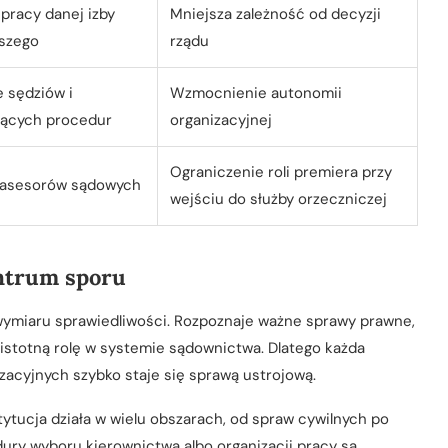
pracy danej izby
Mniejsza zależność od decyzji
szego
rządu
 sędziów i
Wzmocnienie autonomii
ących procedur
organizacyjnej
Ograniczenie roli premiera przy
 asesorów sądowych
wejściu do służby orzeczniczej
entrum sporu
 wymiaru sprawiedliwości. Rozpoznaje ważne sprawy prawne,
 istotną rolę w systemie sądownictwa. Dlatego każda
izacyjnych szybko staje się sprawą ustrojową.
tytucja działa w wielu obszarach, od spraw cywilnych po
ury wyboru kierownictwa albo organizacji pracy są