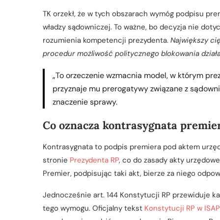
TK orzekł, że w tych obszarach wymóg podpisu prem
władzy sądowniczej. To ważne, bo decyzja nie dotyc
rozumienia kompetencji prezydenta.
Największy cię
procedur możliwość politycznego blokowania działa
„To orzeczenie wzmacnia model, w którym prez
przyznaje mu prerogatywy związane z sądown
znaczenie sprawy.
Co oznacza kontrasygnata premie
Kontrasygnata to podpis premiera pod aktem urzęd
stronie
Prezydenta RP
, co do zasady akty urzędow
Premier, podpisując taki akt, bierze za niego odpo
Jednocześnie art. 144 Konstytucji RP przewiduje ka
tego wymogu. Oficjalny tekst
Konstytucji RP w ISAP