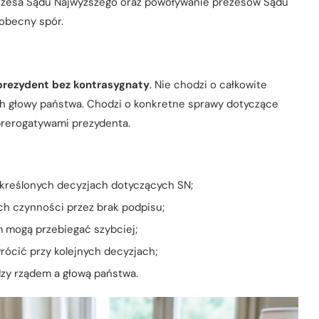
ezesa Sądu Najwyższego oraz powoływanie prezesów Sądu
 obecny spór.
prezydent bez kontrasygnaty
. Nie chodzi o całkowite
ch głowy państwa. Chodzi o konkretne sprawy dotyczące
prerogatywami prezydenta.
kreślonych decyzjach dotyczących SN;
ch czynności przez brak podpisu;
 mogą przebiegać szybciej;
ócić przy kolejnych decyzjach;
zy rządem a głową państwa.