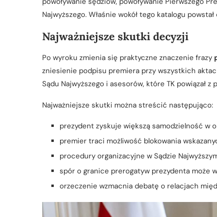
powoływanie sędziów, powoływanie Pierwszego Pr
Najwyższego. Właśnie wokół tego katalogu powstał
Najważniejsze skutki decyzji
Po wyroku zmienia się praktyczne znaczenie frazy
zniesienie podpisu premiera przy wszystkich akta
Sądu Najwyższego i asesorów, które TK powiązał z 
Najważniejsze skutki można streścić następująco:
prezydent zyskuje większą samodzielność w o
premier traci możliwość blokowania wskazany
procedury organizacyjne w Sądzie Najwyższym
spór o granice prerogatyw prezydenta może wr
orzeczenie wzmacnia debatę o relacjach międ