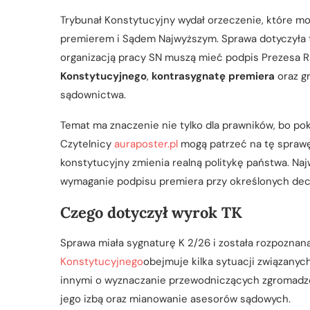
Trybunał Konstytucyjny wydał orzeczenie, które m
premierem i Sądem Najwyższym. Sprawa dotyczyła 
organizacją pracy SN muszą mieć podpis Prezesa R
Konstytucyjnego
,
kontrasygnatę premiera
oraz g
sądownictwa.
Temat ma znaczenie nie tylko dla prawników, bo po
Czytelnicy
auraposter.pl
mogą patrzeć na tę sprawę
konstytucyjny zmienia realną politykę państwa. Najw
wymaganie podpisu premiera przy określonych dec
Czego dotyczył wyrok TK
Sprawa miała sygnaturę K 2/26 i została rozpoznan
Konstytucyjnego
obejmuje kilka sytuacji związany
innymi o wyznaczanie przewodniczących zgromadz
jego izbą oraz mianowanie asesorów sądowych.