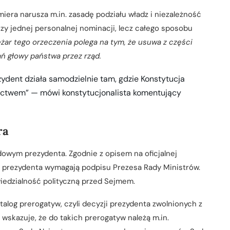
iera narusza m.in. zasadę podziału władz i niezależność
zy jednej personalnej nominacji, lecz całego sposobu
żar tego orzeczenia polega na tym, że usuwa z części
ń głowy państwa przez rząd.
ydent działa samodzielnie tam, gdzie Konstytucja
ictwem” — mówi konstytucjonalista komentujący
ra
owym prezydenta. Zgodnie z opisem na oficjalnej
e prezydenta wymagają podpisu Prezesa Rady Ministrów.
wiedzialność polityczną przed Sejmem.
talog prerogatyw, czyli decyzji prezydenta zwolnionych z
wskazuje, że do takich prerogatyw należą m.in.