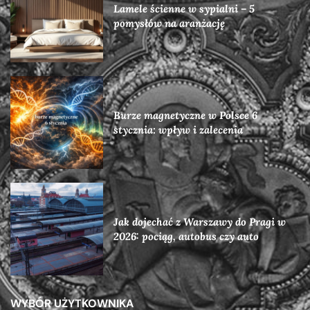
Lamele ścienne w sypialni – 5
pomysłów na aranżację
Burze magnetyczne w Polsce 6
stycznia: wpływ i zalecenia
Jak dojechać z Warszawy do Pragi w
2026: pociąg, autobus czy auto
WYBÓR UŻYTKOWNIKA