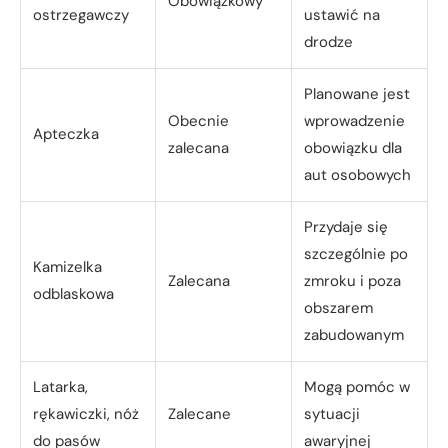
Obowiązkowy
ostrzegawczy
ustawić na
drodze
Planowane jest
Obecnie
wprowadzenie
Apteczka
zalecana
obowiązku dla
aut osobowych
Przydaje się
szczególnie po
Kamizelka
Zalecana
zmroku i poza
odblaskowa
obszarem
zabudowanym
Latarka,
Mogą pomóc w
rękawiczki, nóż
Zalecane
sytuacji
do pasów
awaryjnej