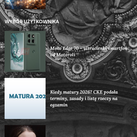
WYBÓR UŻYTKOWNIKA
Moto Edge 70 – ultracienki smartfon
od Motoroli
Kiedy matury 2026? CKE podała
terminy, zasady i listę rzeczy na
egzamin