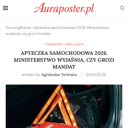
Strona główna
»
Apteczka samochodowa 2026. Ministerstwo
wyjaśnia, czy grozi mandat
Ciekawostki i fakty z życia
APTECZKA SAMOCHODOWA 2026.
MINISTERSTWO WYJAŚNIA, CZY GROZI
MANDAT
written by
Agnieszka Terlinska
01.06.2026