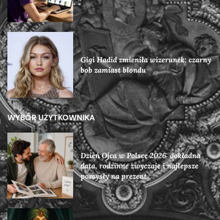
Gigi Hadid zmieniła wizerunek: czarny
bob zamiast blondu
WYBÓR UŻYTKOWNIKA
Dzień Ojca w Polsce 2026: dokładna
data, rodzinne zwyczaje i najlepsze
pomysły na prezent