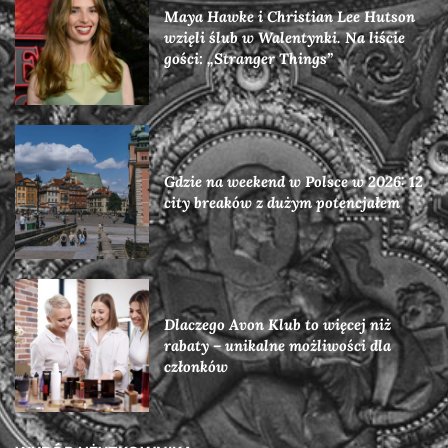
Maya Hawke i Christian Lee Hutson
wzięli ślub w Walentynki. Na liście
gości: „Stranger Things”
Gdzie na weekend w Polsce w 2026: 12
city breaków z dużym potencjałem
Dlaczego Avon Klub to więcej niż
rabaty – unikalne możliwości dla
członków