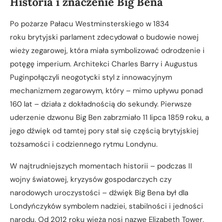
Historia i znaczenie Big Bena
Po pożarze Pałacu Westminsterskiego w 1834
roku brytyjski parlament zdecydował o budowie nowej
wieży zegarowej, która miała symbolizować odrodzenie i
potęgę imperium. Architekci Charles Barry i Augustus
Puginpołączyli neogotycki styl z innowacyjnym
mechanizmem zegarowym, który – mimo upływu ponad
160 lat – działa z dokładnością do sekundy. Pierwsze
uderzenie dzwonu Big Ben zabrzmiało 11 lipca 1859 roku, a
jego dźwięk od tamtej pory stał się częścią brytyjskiej
tożsamości i codziennego rytmu Londynu.
W najtrudniejszych momentach historii – podczas II
wojny światowej, kryzysów gospodarczych czy
narodowych uroczystości – dźwięk Big Bena był dla
Londyńczyków symbolem nadziei, stabilności i jedności
narodu. Od 2012 roku wieża nosi nazwę Elizabeth Tower,