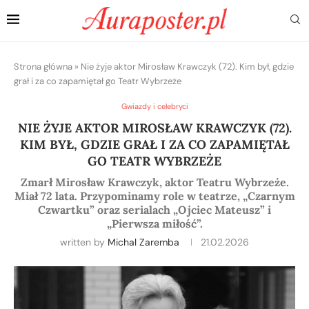
Strona główna
»
Nie żyje aktor Mirosław Krawczyk (72). Kim był, gdzie
grał i za co zapamiętał go Teatr Wybrzeże
Gwiazdy i celebryci
NIE ŻYJE AKTOR MIROSŁAW KRAWCZYK (72).
KIM BYŁ, GDZIE GRAŁ I ZA CO ZAPAMIĘTAŁ
GO TEATR WYBRZEŻE
Zmarł Mirosław Krawczyk, aktor Teatru Wybrzeże.
Miał 72 lata. Przypominamy role w teatrze, „Czarnym
Czwartku” oraz serialach „Ojciec Mateusz” i
„Pierwsza miłość”.
written by
Michal Zaremba
21.02.2026