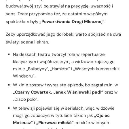
budował swój styl, bo stawiał na precyzję, uważność i
sens. Teatr przypomina też, że ostatnim wspólnym
spektaklem były
„Powarkiwania Drogi Mlecznej”
.
Żeby uporządkować jego dorobek, warto spojrzeć na dwa
światy: scena i ekran.
Na deskach teatru tworzył role w repertuarze
klasycznym i współczesnym, a widzowie kojarzą go
m.in. z „Balladyny”, „Hamleta” i „Wesołych kumoszek z
Windsoru”.
W kinie zostawił wyraziste epizody, bo zagrał m.in. w
„Czarny Czwartek. Janek Wiśniewski padł”
oraz w
„Disco polo”.
W telewizji pojawiał się w serialach, więc widzowie
mogli go zobaczyć w tytułach takich jak
„Ojciec
Mateusz”
i
„Pierwsza miłość”
, a także w innych