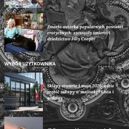
Zmarła autorka popularnych powieści
erotycznych: szczegóły śmierci i
dziedzictwo Jilly Cooper
WYBÓR UŻYTKOWNIKA
Sklepy otwarte 1 maja 2026: gdzie
zrobić zakupy w majówkę? Lista i
godziny