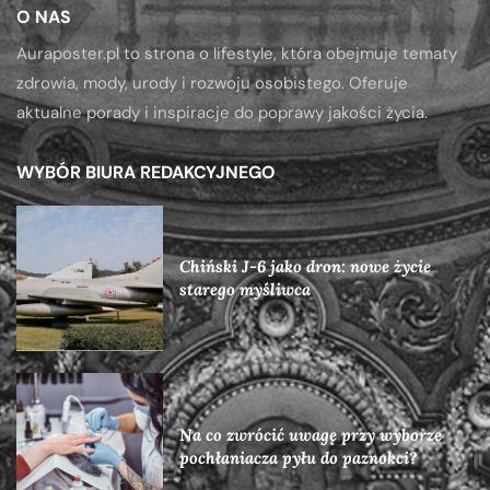
O NAS
Auraposter.pl to strona o lifestyle, która obejmuje tematy
zdrowia, mody, urody i rozwoju osobistego. Oferuje
aktualne porady i inspiracje do poprawy jakości życia.
WYBÓR BIURA REDAKCYJNEGO
Chiński J-6 jako dron: nowe życie
starego myśliwca
Na co zwrócić uwagę przy wyborze
pochłaniacza pyłu do paznokci?