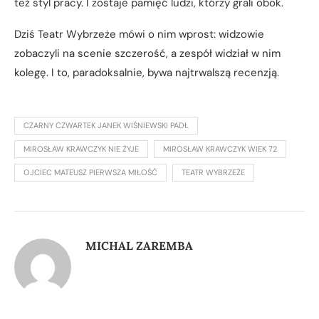
też styl pracy. I zostaje pamięć ludzi, którzy grali obok.
Dziś Teatr Wybrzeże mówi o nim wprost: widzowie
zobaczyli na scenie szczerość, a zespół widział w nim
kolegę. I to, paradoksalnie, bywa najtrwalszą recenzją.
CZARNY CZWARTEK JANEK WIŚNIEWSKI PADŁ
MIROSŁAW KRAWCZYK NIE ŻYJE
MIROSŁAW KRAWCZYK WIEK 72
OJCIEC MATEUSZ PIERWSZA MIŁOŚĆ
TEATR WYBRZEŻE
MICHAL ZAREMBA