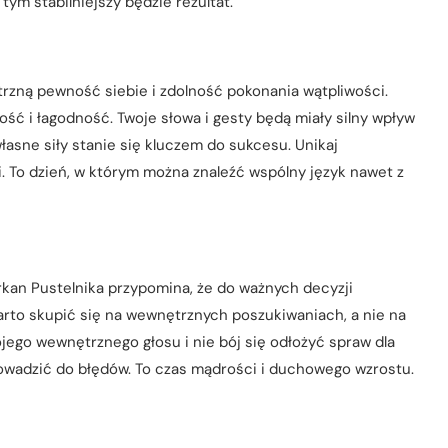
ym stabilniejszy będzie rezultat.
trzną pewność siebie i zdolność pokonania wątpliwości.
rość i łagodność. Twoje słowa i gesty będą miały silny wpływ
łasne siły stanie się kluczem do sukcesu. Unikaj
To dzień, w którym można znaleźć wspólny język nawet z
Arkan Pustelnika przypomina, że do ważnych decyzji
warto skupić się na wewnętrznych poszukiwaniach, a nie na
jego wewnętrznego głosu i nie bój się odłożyć spraw dla
rowadzić do błędów. To czas mądrości i duchowego wzrostu.