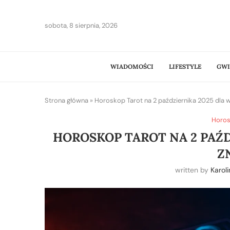
sobota, 8 sierpnia, 2026
WIADOMOŚCI
LIFESTYLE
GWI
Strona główna
»
Horoskop Tarot na 2 października 2025 dla 
Horos
HOROSKOP TAROT NA 2 PAŹ
Z
written by
Karol