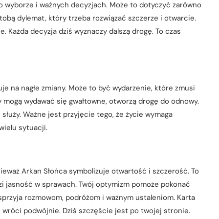
o wyborze i ważnych decyzjach. Może to dotyczyć zarówno
 tobą dylemat, który trzeba rozwiązać szczerze i otwarcie.
ce. Każda decyzja dziś wyznaczy dalszą drogę. To czas
uje na nagłe zmiany. Może to być wydarzenie, które zmusi
ny mogą wydawać się gwałtowne, otworzą drogę do odnowy.
ie służy. Ważne jest przyjęcie tego, że życie wymaga
ielu sytuacji.
nieważ Arkan Słońca symbolizuje otwartość i szczerość. To
odzi jasność w sprawach. Twój optymizm pomoże pokonać
ń sprzyja rozmowom, podróżom i ważnym ustaleniom. Karta
o wróci podwójnie. Dziś szczęście jest po twojej stronie.