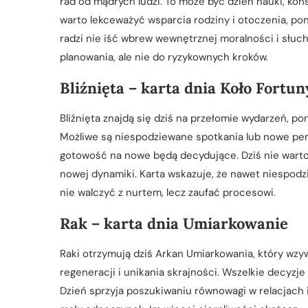
rad od mądrych ludzi. To może być dzień nauki, kons
warto lekceważyć wsparcia rodziny i otoczenia, poni
radzi nie iść wbrew wewnętrznej moralności i słuc
planowania, ale nie do ryzykownych kroków.
Bliźnięta – karta dnia Koło Fortun
Bliźnięta znajdą się dziś na przełomie wydarzeń, p
Możliwe są niespodziewane spotkania lub nowe pers
gotowość na nowe będą decydujące. Dziś nie warto
nowej dynamiki. Karta wskazuje, że nawet niespodz
nie walczyć z nurtem, lecz zaufać procesowi.
Rak – karta dnia Umiarkowanie
Raki otrzymują dziś Arkan Umiarkowania, który wzyw
regeneracji i unikania skrajności. Wszelkie decyzj
Dzień sprzyja poszukiwaniu równowagi w relacjach i 