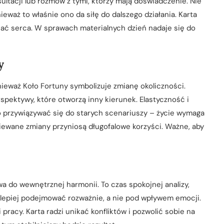
ultacji lub rozmów z tymi, którzy mają doświadczenie. Nie
eważ to właśnie ono da siłę do dalszego działania. Karta
hać serca. W sprawach materialnych dzień nadaje się do
y
onieważ Koło Fortuny symbolizuje zmianę okoliczności.
pektywy, które otworzą inny kierunek. Elastyczność i
 przywiązywać się do starych scenariuszy – życie wymaga
iewane zmiany przyniosą długofalowe korzyści. Ważne, aby
a do wewnętrznej harmonii. To czas spokojnej analizy,
e lepiej podejmować rozważnie, a nie pod wpływem emocji.
pracy. Karta radzi unikać konfliktów i pozwolić sobie na