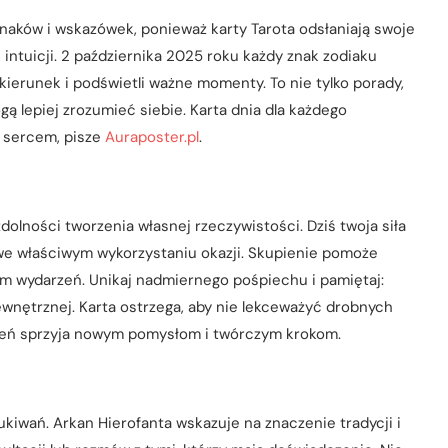
znaków i wskazówek, ponieważ karty Tarota odsłaniają swoje
 intuicji. 2 października 2025 roku każdy znak zodiaku
 kierunek i podświetli ważne momenty. To nie tylko porady,
ą lepiej zrozumieć siebie. Karta dnia dla każdego
 sercem, pisze
Auraposter.pl
.
olności tworzenia własnej rzeczywistości. Dziś twoja siła
i we właściwym wykorzystaniu okazji. Skupienie pomoże
m wydarzeń. Unikaj nadmiernego pośpiechu i pamiętaj:
ewnętrznej. Karta ostrzega, aby nie lekceważyć drobnych
zień sprzyja nowym pomysłom i twórczym krokom.
kiwań. Arkan Hierofanta wskazuje na znaczenie tradycji i