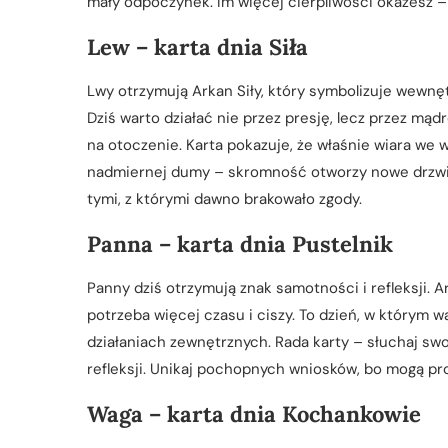
mały odpoczynek. Im więcej cierpliwości okażesz – t
Lew – karta dnia Siła
Lwy otrzymują Arkan Siły, który symbolizuje wewnę
Dziś warto działać nie przez presję, lecz przez mąd
na otoczenie. Karta pokazuje, że właśnie wiara we w
nadmiernej dumy – skromność otworzy nowe drzwi. 
tymi, z którymi dawno brakowało zgody.
Panna – karta dnia Pustelnik
Panny dziś otrzymują znak samotności i refleksji. 
potrzeba więcej czasu i ciszy. To dzień, w którym 
działaniach zewnętrznych. Rada karty – słuchaj swo
refleksji. Unikaj pochopnych wniosków, bo mogą p
Waga – karta dnia Kochankowie