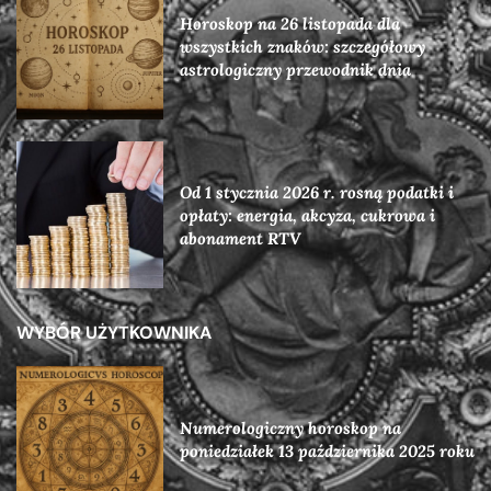
Horoskop na 26 listopada dla
wszystkich znaków: szczegółowy
astrologiczny przewodnik dnia
Od 1 stycznia 2026 r. rosną podatki i
opłaty: energia, akcyza, cukrowa i
abonament RTV
WYBÓR UŻYTKOWNIKA
Numerologiczny horoskop na
poniedziałek 13 października 2025 roku