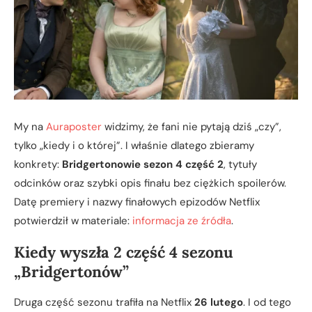
My na
Auraposter
widzimy, że fani nie pytają dziś „czy”,
tylko „kiedy i o której”. I właśnie dlatego zbieramy
konkrety:
Bridgertonowie sezon 4 część 2
, tytuły
odcinków oraz szybki opis finału bez ciężkich spoilerów.
Datę premiery i nazwy finałowych epizodów Netflix
potwierdził w materiale:
informacja ze źródła
.
Kiedy wyszła 2 część 4 sezonu
„Bridgertonów”
Druga część sezonu trafiła na Netflix
26 lutego
. I od tego