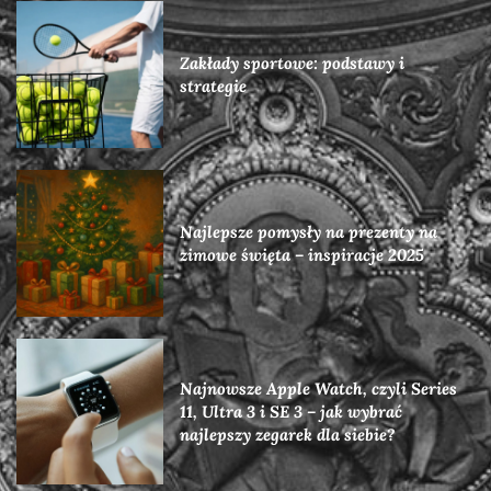
Zakłady sportowe: podstawy i
strategie
Najlepsze pomysły na prezenty na
zimowe święta – inspiracje 2025
Najnowsze Apple Watch, czyli Series
11, Ultra 3 i SE 3 – jak wybrać
najlepszy zegarek dla siebie?