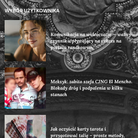
WYBÓR UŻYTKOWNIKA
Komunikacja na wideoczacie — ważny
czynnik wpływający na sukces na
portalu randkowym
Meksyk: zabito szefa CJNG El Mencho.
Blokady dróg i podpalenia w kilku
stanach
Jak oczyścić karty tarota i
przygotować talię – proste metody,