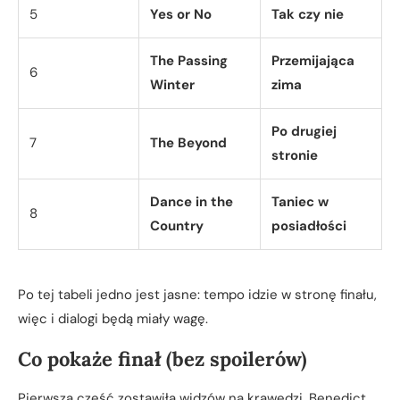
5
Yes or No
Tak czy nie
The Passing
Przemijająca
6
Winter
zima
Po drugiej
7
The Beyond
stronie
Dance in the
Taniec w
8
Country
posiadłości
Po tej tabeli jedno jest jasne: tempo idzie w stronę finału,
więc i dialogi będą miały wagę.
Co pokaże finał (bez spoilerów)
Pierwsza część zostawiła widzów na krawędzi. Benedict