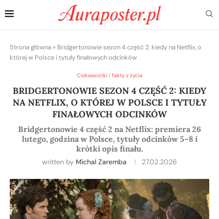
Strona główna
»
Bridgertonowie sezon 4 część 2: kiedy na Netflix, o
której w Polsce i tytuły finałowych odcinków
Ciekawostki i fakty z życia
BRIDGERTONOWIE SEZON 4 CZĘŚĆ 2: KIEDY
NA NETFLIX, O KTÓREJ W POLSCE I TYTUŁY
FINAŁOWYCH ODCINKÓW
Bridgertonowie 4 część 2 na Netflix: premiera 26
lutego, godzina w Polsce, tytuły odcinków 5–8 i
krótki opis finału.
written by
Michal Zaremba
27.02.2026