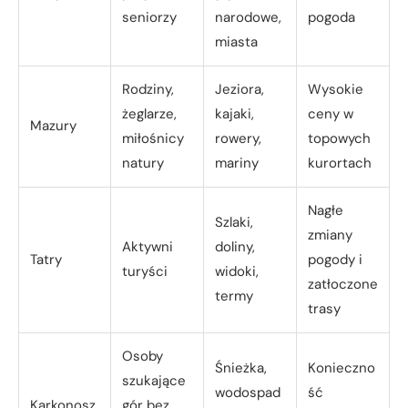
seniorzy
narodowe,
pogoda
miasta
Rodziny,
Jeziora,
Wysokie
żeglarze,
kajaki,
ceny w
Mazury
miłośnicy
rowery,
topowych
natury
mariny
kurortach
Nagłe
Szlaki,
zmiany
Aktywni
doliny,
Tatry
pogody i
turyści
widoki,
zatłoczone
termy
trasy
Osoby
Śnieżka,
Konieczno
szukające
wodospad
ść
Karkonosz
gór bez