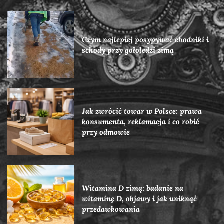
Czym najlepiej posypywać chodniki i
schody przy gołoledzi zimą
Jak zwrócić towar w Polsce: prawa
konsumenta, reklamacja i co robić
przy odmowie
Witamina D zimą: badanie na
witaminę D, objawy i jak uniknąć
przedawkowania