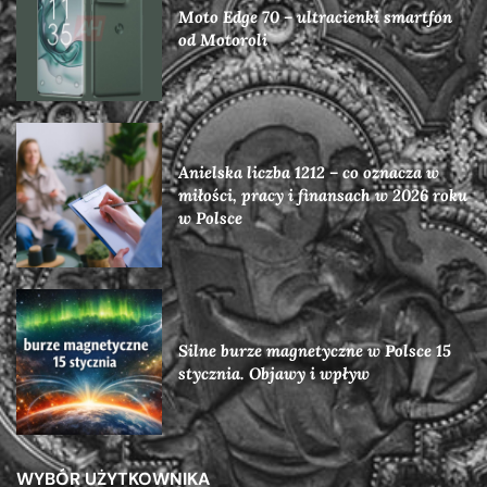
Moto Edge 70 – ultracienki smartfon
od Motoroli
Anielska liczba 1212 – co oznacza w
miłości, pracy i finansach w 2026 roku
w Polsce
Silne burze magnetyczne w Polsce 15
stycznia. Objawy i wpływ
WYBÓR UŻYTKOWNIKA