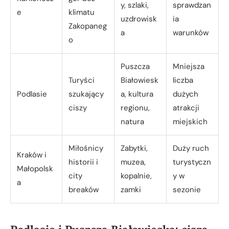
y, szlaki,
sprawdzan
e
klimatu
uzdrowisk
ia
Zakopaneg
a
warunków
o
Puszcza
Mniejsza
Turyści
Białowiesk
liczba
Podlasie
szukający
a, kultura
dużych
ciszy
regionu,
atrakcji
natura
miejskich
Miłośnicy
Zabytki,
Duży ruch
Kraków i
historii i
muzea,
turystyczn
Małopolsk
city
kopalnie,
y w
a
breaków
zamki
sezonie