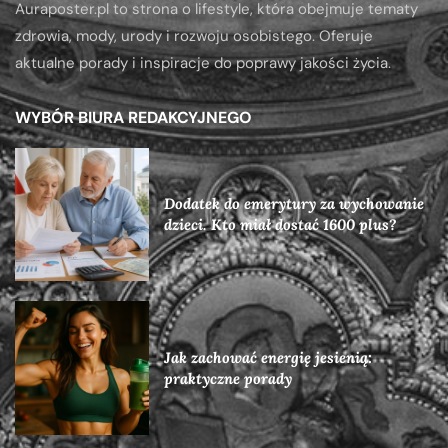
Auraposter.pl to strona o lifestyle, która obejmuje tematy
zdrowia, mody, urody i rozwoju osobistego. Oferuje
aktualne porady i inspiracje do poprawy jakości życia.
WYBÓR BIURA REDAKCYJNEGO
Dodatek do emerytury za wychowanie
dzieci. Kto miał dostać 1600 plus?
Jak zachować energię jesienią:
praktyczne porady