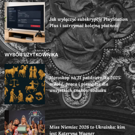
Jak wyłączyć subskrypcję PlayStation
Plus i zatrzymać kolejną płatność
WYBÓR UŻYTKOWNIKA
Horoskop na 31 października 2025:
miłość, praca i pieniądze dla
wszystkich znaków zodiaku
Miss Niemiec 2026 to Ukrainka: kim
jest Kateryna Wagner