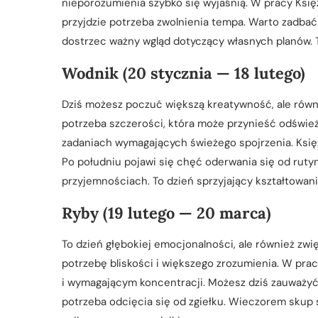
nieporozumienia szybko się wyjaśnią. W pracy Księż
przyjdzie potrzeba zwolnienia tempa. Warto zadba
dostrzec ważny wgląd dotyczący własnych planów. 
Wodnik (20 stycznia — 18 lutego)
Dziś możesz poczuć większą kreatywność, ale równ
potrzeba szczerości, która może przynieść odśwież
zadaniach wymagających świeżego spojrzenia. Księżyc
Po południu pojawi się chęć oderwania się od rut
przyjemnościach. To dzień sprzyjający kształtowa
Ryby (19 lutego — 20 marca)
To dzień głębokiej emocjonalności, ale również zwi
potrzebę bliskości i większego zrozumienia. W pra
i wymagającym koncentracji. Możesz dziś zauważyć 
potrzeba odcięcia się od zgiełku. Wieczorem skup s