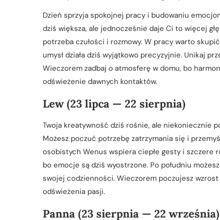
Dzień sprzyja spokojnej pracy i budowaniu emocjon
dziś większa, ale jednocześnie daje Ci to więcej gł
potrzeba czułości i rozmowy. W pracy warto skupi
umysł działa dziś wyjątkowo precyzyjnie. Unikaj p
Wieczorem zadbaj o atmosferę w domu, bo harmoni
odświeżenie dawnych kontaktów.
Lew (23 lipca — 22 sierpnia)
Twoja kreatywność dziś rośnie, ale niekoniecznie p
Możesz poczuć potrzebę zatrzymania się i przemyś
osobistych Wenus wspiera ciepłe gesty i szczere ro
bo emocje są dziś wyostrzone. Po południu możes
swojej codzienności. Wieczorem poczujesz wzrost l
odświeżenia pasji.
Panna (23 sierpnia — 22 września)