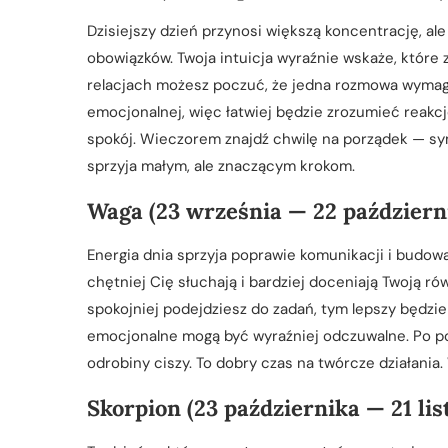
Dzisiejszy dzień przynosi większą koncentrację, 
obowiązków. Twoja intuicja wyraźnie wskaże, które
relacjach możesz poczuć, że jedna rozmowa wymaga w
emocjonalnej, więc łatwiej będzie zrozumieć reakc
spokój. Wieczorem znajdź chwilę na porządek — sym
sprzyja małym, ale znaczącym krokom.
Waga (23 września — 22 październ
Energia dnia sprzyja poprawie komunikacji i budow
chętniej Cię słuchają i bardziej doceniają Twoją 
spokojniej podejdziesz do zadań, tym lepszy będzi
emocjonalne mogą być wyraźniej odczuwalne. Po po
odrobiny ciszy. To dobry czas na twórcze działani
Skorpion (23 października — 21 lis