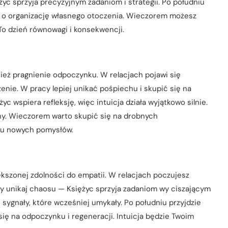
yc sprzyja precyzyjnym zadaniom i strategii. Po południu
ć o organizację własnego otoczenia. Wieczorem możesz
To dzień równowagi i konsekwencji.
ież pragnienie odpoczynku. W relacjach pojawi się
enie. W pracy lepiej unikać pośpiechu i skupić się na
 wspiera refleksję, więc intuicja działa wyjątkowo silnie.
yny. Wieczorem warto skupić się na drobnych
niu nowych pomysłów.
ększonej zdolności do empatii. W relacjach poczujesz
cy unikaj chaosu — Księżyc sprzyja zadaniom wy ciszającym
sygnały, które wcześniej umykały. Po południu przyjdzie
ię na odpoczynku i regeneracji. Intuicja będzie Twoim