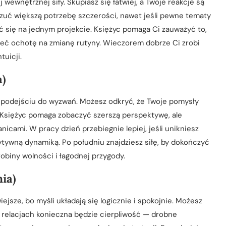
wewnętrznej siły. Skupiasz się łatwiej, a Twoje reakcje są
zuć większą potrzebę szczerości, nawet jeśli pewne tematy
ić się na jednym projekcie. Księżyc pomaga Ci zauważyć to,
ieć ochotę na zmianę rutyny. Wieczorem dobrze Ci zrobi
tuicji.
a)
u podejściu do wyzwań. Możesz odkryć, że Twoje pomysły
 Księżyc pomaga zobaczyć szerszą perspektywę, ale
icami. W pracy dzień przebiegnie lepiej, jeśli unikniesz
ytywną dynamiką. Po południu znajdziesz siłę, by dokończyć
obiny wolności i łagodnej przygody.
nia)
jsze, bo myśli układają się logicznie i spokojnie. Możesz
 relacjach konieczna będzie cierpliwość — drobne