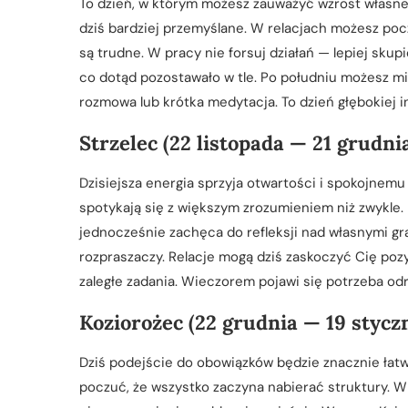
To dzień, w którym możesz zauważyć wzrost własnej 
dziś bardziej przemyślane. W relacjach możesz poc
są trudne. W pracy nie forsuj działań — lepiej skup
co dotąd pozostawało w tle. Po południu możesz m
rozmowa lub krótka medytacja. To dzień głębokiej in
Strzelec (22 listopada — 21 grudni
Dzisiejsza energia sprzyja otwartości i spokojnem
spotykają się z większym zrozumieniem niż zwykle.
jednocześnie zachęca do refleksji nad własnymi gran
rozpraszaczy. Relacje mogą dziś zaskoczyć Cię poz
zaległe zadania. Wieczorem pojawi się potrzeba odr
Koziorożec (22 grudnia — 19 stycz
Dziś podejście do obowiązków będzie znacznie łatwie
poczuć, że wszystko zaczyna nabierać struktury. W